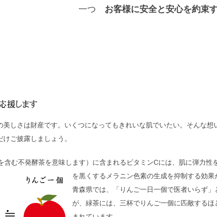
一つ
お客様に安全と安心を約束
の美しさは財産です。いくつになってもきれいな肌でいたい。そんな想
だけご披露しましょう。
を含む不発酵茶を意味します）に含まれるビタミンCには、肌に弾力性
を黒くするメラニン色素の生成を抑制する効果
青森県では、「りんご一日一個で医者いらず」
が、緑茶には、三杯でりんご一個に匹敵するほ
まれています。