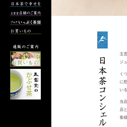
玉
ジ
く
に
い
当
店
客