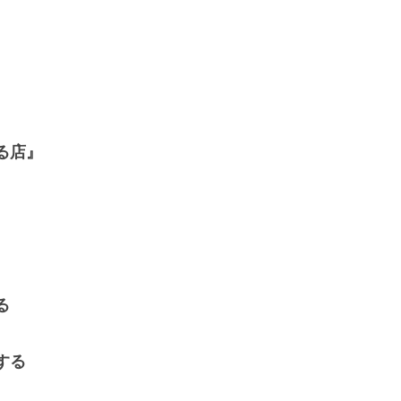
る店』
る
する