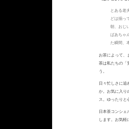
とある老
どは揃っ
朝、おじ
ばあちゃ
た瞬間、
お茶によって、
茶は私たちの「
う。
日々忙しさに追
か。お気に入り
ス。ゆったりと
日本茶コンシェ
します。お気軽