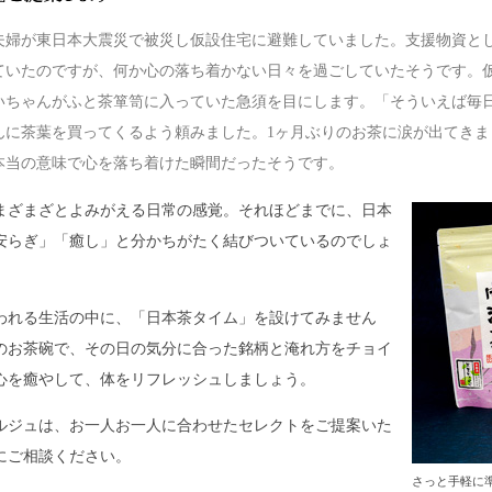
夫婦が東日本大震災で被災し仮設住宅に避難していました。支援物資と
ていたのですが、何か心の落ち着かない日々を過ごしていたそうです。仮
いちゃんがふと茶箪笥に入っていた急須を目にします。「そういえば毎
んに茶葉を買ってくるよう頼みました。1ヶ月ぶりのお茶に涙が出てきま
本当の意味で心を落ち着けた瞬間だったそうです。
まざまざとよみがえる日常の感覚。それほどまでに、日本
安らぎ」「癒し」と分かちがたく結びついているのでしょ
われる生活の中に、「日本茶タイム」を設けてみません
のお茶碗で、その日の気分に合った銘柄と淹れ方をチョイ
心を癒やして、体をリフレッシュしましょう。
ルジュは、お一人お一人に合わせたセレクトをご提案いた
にご相談ください。
さっと手軽に