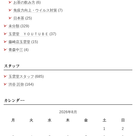
お茶の飲み方
(6)
免疫力向上・ウイルス対策
(7)
日本茶
(25)
未分類
(329)
玉雲堂 ＹＯＵＴＵＢＥ
(37)
藤崎店玉雲堂
(15)
青森中三
(4)
ス
玉雲堂スタッフ
(685)
渋谷 託弥
(164)
カ
2026年8月
月
火
水
木
金
土
日
1
2