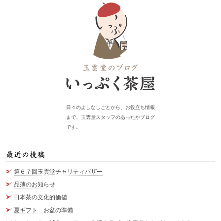
日々のよしなしごとから、お役立ち情報
まで。玉雲堂スタッフのあったかブログ
です。
最
第６７回玉雲堂チャリティバザー
品薄のお知らせ
日本茶の文化的価値
夏ギフト お盆の準備