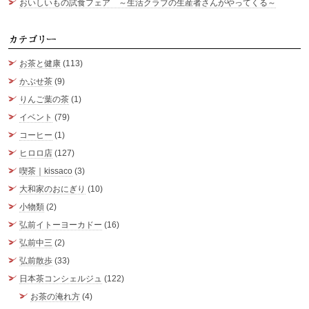
おいしいもの試食フェア ～生活クラブの生産者さんがやってくる～
カ
お茶と健康
(113)
かぶせ茶
(9)
りんご葉の茶
(1)
イベント
(79)
コーヒー
(1)
ヒロロ店
(127)
喫茶｜kissaco
(3)
大和家のおにぎり
(10)
小物類
(2)
弘前イトーヨーカドー
(16)
弘前中三
(2)
弘前散歩
(33)
日本茶コンシェルジュ
(122)
お茶の淹れ方
(4)