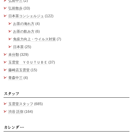
弘前中三
(2)
弘前散歩
(33)
日本茶コンシェルジュ
(122)
お茶の淹れ方
(4)
お茶の飲み方
(6)
免疫力向上・ウイルス対策
(7)
日本茶
(25)
未分類
(329)
玉雲堂 ＹＯＵＴＵＢＥ
(37)
藤崎店玉雲堂
(15)
青森中三
(4)
ス
玉雲堂スタッフ
(685)
渋谷 託弥
(164)
カ