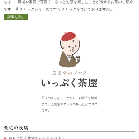
ちは！ 職場や家庭で可愛く・さっとお茶を楽しむことが出来るお茶のご紹介
です！ 和チャックシリーズです☆ チャックがついておりますの…
記事を読む
日々のよしなしごとから、お役立ち情報
まで。玉雲堂スタッフのあったかブログ
です。
最
第６７回玉雲堂チャリティバザー