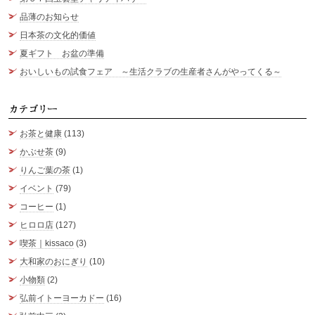
品薄のお知らせ
日本茶の文化的価値
夏ギフト お盆の準備
おいしいもの試食フェア ～生活クラブの生産者さんがやってくる～
カ
お茶と健康
(113)
かぶせ茶
(9)
りんご葉の茶
(1)
イベント
(79)
コーヒー
(1)
ヒロロ店
(127)
喫茶｜kissaco
(3)
大和家のおにぎり
(10)
小物類
(2)
弘前イトーヨーカドー
(16)