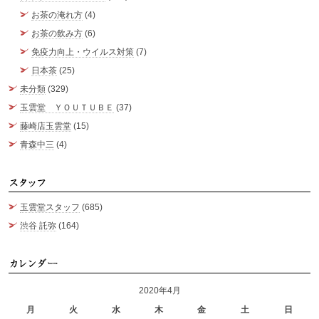
お茶の淹れ方
(4)
お茶の飲み方
(6)
免疫力向上・ウイルス対策
(7)
日本茶
(25)
未分類
(329)
玉雲堂 ＹＯＵＴＵＢＥ
(37)
藤崎店玉雲堂
(15)
青森中三
(4)
ス
玉雲堂スタッフ
(685)
渋谷 託弥
(164)
カ
2020年4月
月
火
水
木
金
土
日