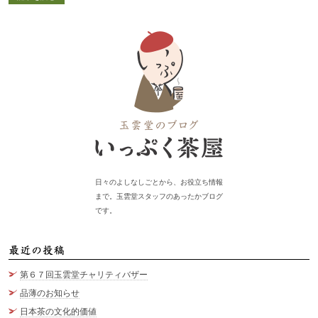
日々のよしなしごとから、お役立ち情報
まで。玉雲堂スタッフのあったかブログ
です。
最
第６７回玉雲堂チャリティバザー
品薄のお知らせ
日本茶の文化的価値