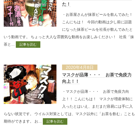
た！
・お茶屋さんが抹茶ビールを飲んでみた！
こんにちは！ 今回の動画は少し前に話題
になった抹茶ビールを社長が飲んでみたと
いう動画です。 ちょっと大人な雰囲気な動画をお楽しみください！ 社長「抹
茶と…
記事を読む
2020年4月8日
マスクが品薄・・・ お茶で免疫力
向上！！
・マスクが品薄・・・ お茶で免疫力向
上！！ こんにちは！ マスクが増産体制に
入ったとはいえ、まだまだ容易には手に入
らない状況です。 ウイルス対策としては、マスク以外に「お茶を飲む」ことも
期待ができます。 お…
記事を読む