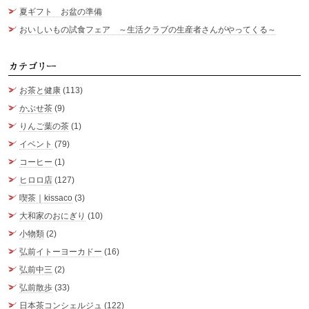
夏ギフト お盆の準備
おいしいもの試食フェア ～生活クラブの生産者さんがやってくる～
カ
お茶と健康
(113)
かぶせ茶
(9)
りんご葉の茶
(1)
イベント
(79)
コーヒー
(1)
ヒロロ店
(127)
喫茶｜kissaco
(3)
大和家のおにぎり
(10)
小物類
(2)
弘前イトーヨーカドー
(16)
弘前中三
(2)
弘前散歩
(33)
日本茶コンシェルジュ
(122)