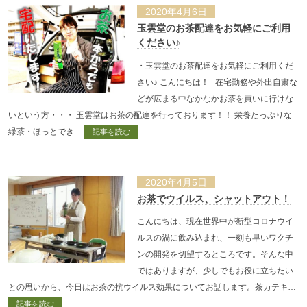
2020年4月6日
玉雲堂のお茶配達をお気軽にご利用
ください♪
・玉雲堂のお茶配達をお気軽にご利用くだ
さい♪ こんにちは！ 在宅勤務や外出自粛な
どが広まる中なかなかお茶を買いに行けな
いという方・・・ 玉雲堂はお茶の配達を行っております！！ 栄養たっぷりな
緑茶・ほっとでき…
記事を読む
2020年4月5日
お茶でウイルス、シャットアウト！
こんにちは、現在世界中が新型コロナウイ
ルスの渦に飲み込まれ、一刻も早いワクチ
ンの開発を切望するところです。そんな中
ではありますが、少しでもお役に立ちたい
との思いから、今日はお茶の抗ウイルス効果についてお話します。茶カテキ…
記事を読む