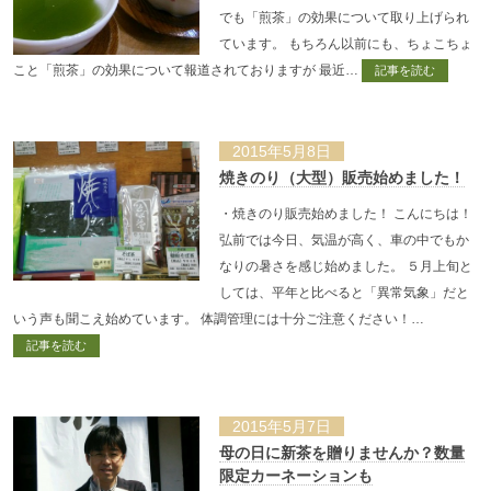
でも「煎茶」の効果について取り上げられ
ています。 もちろん以前にも、ちょこちょ
こと「煎茶」の効果について報道されておりますが 最近…
記事を読む
2015年5月8日
焼きのり（大型）販売始めました！
・焼きのり販売始めました！ こんにちは！
弘前では今日、気温が高く、車の中でもか
なりの暑さを感じ始めました。 ５月上旬と
しては、平年と比べると「異常気象」だと
いう声も聞こえ始めています。 体調管理には十分ご注意ください！…
記事を読む
2015年5月7日
母の日に新茶を贈りませんか？数量
限定カーネーションも