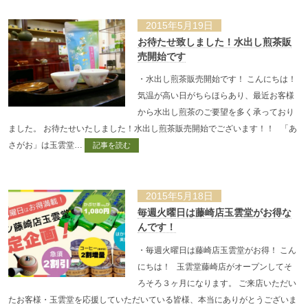
2015年5月19日
お待たせ致しました！水出し煎茶販
売開始です
・水出し煎茶販売開始です！ こんにちは！
気温が高い日がちらほらあり、最近お客様
から水出し煎茶のご要望を多く承っており
ました。 お待たせいたしました！水出し煎茶販売開始でございます！！ 「あ
さがお」は玉雲堂…
記事を読む
2015年5月18日
毎週火曜日は藤崎店玉雲堂がお得な
んです！
・毎週火曜日は藤崎店玉雲堂がお得！ こん
にちは！ 玉雲堂藤崎店がオープンしてそ
ろそろ３ヶ月になります。 ご来店いただい
たお客様・玉雲堂を応援していただいている皆様、本当にありがとうございま