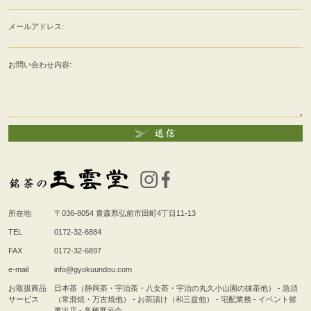
メールアドレス:
お問い合わせ内容:
所在地
〒036-8054
青森県弘前市田町4丁目11-13
TEL
0172-32-6884
FAX
0172-32-6897
e-mail
info@gyokuundou.com
お取扱商品
日本茶（静岡茶・宇治茶・八女茶・宇治の丸久小山園の抹茶他） - 急須
サービス
（常滑焼・万古焼他） - お茶請け（和三盆他） - 宅配業務 - イベント催
事出店 - 各種展示会