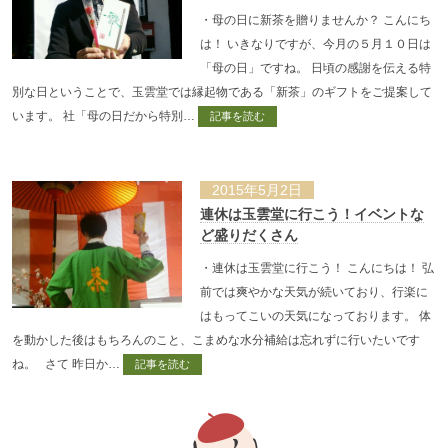
・母の日に新茶を贈りませんか？ こんにち
は！ いきなりですが、今月の５月１０日は
「母の日」ですね。 日頃の感謝を伝える特
別な日ということで、玉雲堂では縁起物である「新茶」のギフトをご提案して
います。 社「母の日だから特別…
記事を読む
2015年5月2日
連休は玉雲堂に行こう！イベントな
ど盛りだくさん
・連休は玉雲堂に行こう！ こんにちは！ 弘
前では爽やかな天気が続いており、行楽に
はもってこいの天気になっております。 体
を動かした後はもちろんのこと、こまめな水分補給は忘れずに行いたいです
ね。 さて 昨日か…
記事を読む