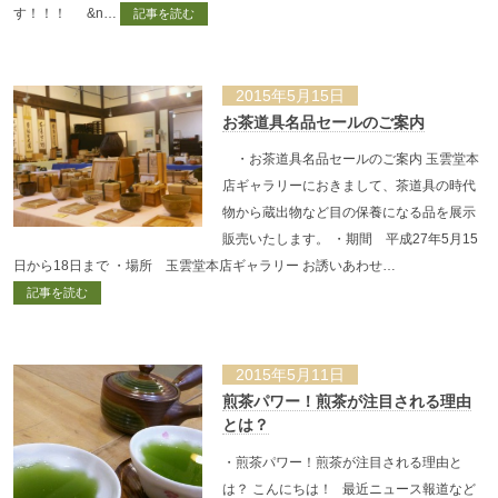
す！！！ &n…
記事を読む
2015年5月15日
お茶道具名品セールのご案内
・お茶道具名品セールのご案内 玉雲堂本
店ギャラリーにおきまして、茶道具の時代
物から蔵出物など目の保養になる品を展示
販売いたします。 ・期間 平成27年5月15
日から18日まで ・場所 玉雲堂本店ギャラリー お誘いあわせ…
記事を読む
2015年5月11日
煎茶パワー！煎茶が注目される理由
とは？
・煎茶パワー！煎茶が注目される理由と
は？ こんにちは！ 最近ニュース報道など