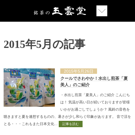
2015年5月の記事
2015年5月26日
クールでさわやか！水出し煎茶「夏
美人」のご紹介
・水出し煎茶「夏美人」のご紹介 こんにち
は！ 気温が高い日が続いておりますが皆様
いかがお過ごしでしょうか？ 風鈴の音色を
聴きますと夏を連想するものの、暑さが少し和らぐ印象があります。 音で涼を
とる・・・これもまた日本文化…
記事を読む