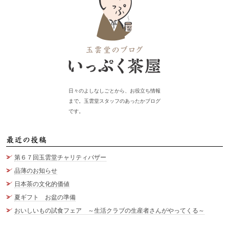
日々のよしなしごとから、お役立ち情報
まで。玉雲堂スタッフのあったかブログ
です。
最
第６７回玉雲堂チャリティバザー
品薄のお知らせ
日本茶の文化的価値
夏ギフト お盆の準備
おいしいもの試食フェア ～生活クラブの生産者さんがやってくる～