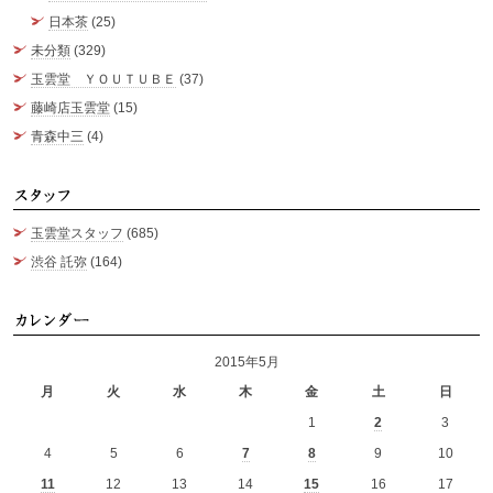
日本茶
(25)
未分類
(329)
玉雲堂 ＹＯＵＴＵＢＥ
(37)
藤崎店玉雲堂
(15)
青森中三
(4)
ス
玉雲堂スタッフ
(685)
渋谷 託弥
(164)
カ
2015年5月
月
火
水
木
金
土
日
1
2
3
4
5
6
7
8
9
10
11
12
13
14
15
16
17