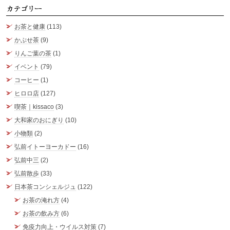
カ
お茶と健康
(113)
かぶせ茶
(9)
りんご葉の茶
(1)
イベント
(79)
コーヒー
(1)
ヒロロ店
(127)
喫茶｜kissaco
(3)
大和家のおにぎり
(10)
小物類
(2)
弘前イトーヨーカドー
(16)
弘前中三
(2)
弘前散歩
(33)
日本茶コンシェルジュ
(122)
お茶の淹れ方
(4)
お茶の飲み方
(6)
免疫力向上・ウイルス対策
(7)