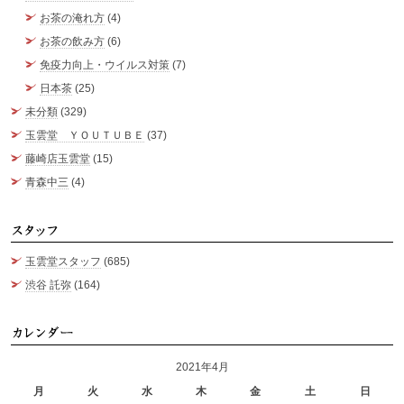
お茶の淹れ方
(4)
お茶の飲み方
(6)
免疫力向上・ウイルス対策
(7)
日本茶
(25)
未分類
(329)
玉雲堂 ＹＯＵＴＵＢＥ
(37)
藤崎店玉雲堂
(15)
青森中三
(4)
ス
玉雲堂スタッフ
(685)
渋谷 託弥
(164)
カ
2021年4月
月
火
水
木
金
土
日