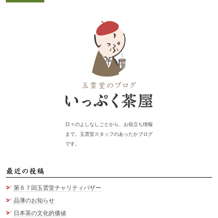
日々のよしなしごとから、お役立ち情報
まで。玉雲堂スタッフのあったかブログ
です。
最
第６７回玉雲堂チャリティバザー
品薄のお知らせ
日本茶の文化的価値