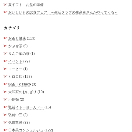
夏ギフト お盆の準備
おいしいもの試食フェア ～生活クラブの生産者さんがやってくる～
カ
お茶と健康
(113)
かぶせ茶
(9)
りんご葉の茶
(1)
イベント
(79)
コーヒー
(1)
ヒロロ店
(127)
喫茶｜kissaco
(3)
大和家のおにぎり
(10)
小物類
(2)
弘前イトーヨーカドー
(16)
弘前中三
(2)
弘前散歩
(33)
日本茶コンシェルジュ
(122)