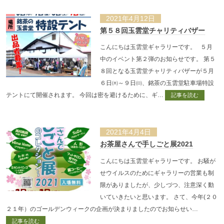
2021年4月12日
第５８回玉雲堂チャリティバザー
こんにちは玉雲堂ギャラリーです。 ５月
中のイベント第２弾のお知らせです。 第５
８回となる玉雲堂チャリティバザーが５月
６日㈭～９日㈰、銘茶の玉雲堂駐車場特設
テントにて開催されます。 今回は密を避けるために、ギ…
記事を読む
2021年4月4日
お茶屋さんで手しごと展2021
こんにちは玉雲堂ギャラリーです。 お騒が
せウイルスのためにギャラリーの営業も制
限がありましたが、少しづつ、注意深く動
いていきたいと思います。 さて、今年(２０
２１年）のゴールデンウィークの企画が決まりましたのでお知らせい…
記事を読む