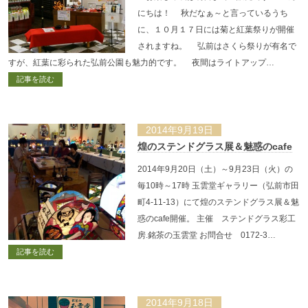
にちは！ 秋だなぁ～と言っているうち
に、１０月１７日には菊と紅葉祭りが開催
されますね。 弘前はさくら祭りが有名で
すが、紅葉に彩られた弘前公園も魅力的です。 夜間はライトアップ…
記事を読む
2014年9月19日
煌のステンドグラス展＆魅惑のcafe
2014年9月20日（土）～9月23日（火）の
毎10時～17時 玉雲堂ギャラリー（弘前市田
町4-11-13）にて煌のステンドグラス展＆魅
惑のcafe開催。 主催 ステンドグラス彩工
房.銘茶の玉雲堂 お問合せ 0172-3…
記事を読む
2014年9月18日