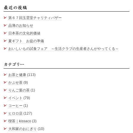
最
第６７回玉雲堂チャリティバザー
品薄のお知らせ
日本茶の文化的価値
夏ギフト お盆の準備
おいしいもの試食フェア ～生活クラブの生産者さんがやってくる～
カ
お茶と健康
(113)
かぶせ茶
(9)
りんご葉の茶
(1)
イベント
(79)
コーヒー
(1)
ヒロロ店
(127)
喫茶｜kissaco
(3)
大和家のおにぎり
(10)