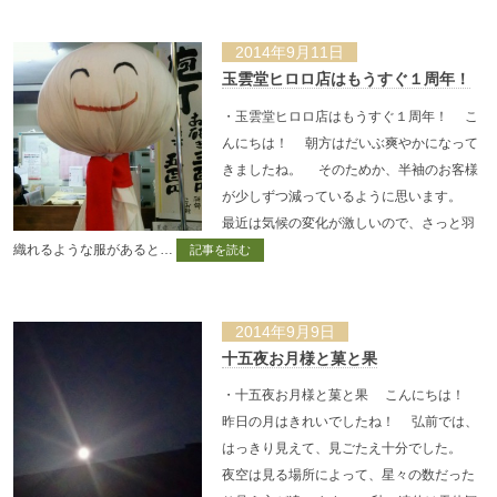
2014年9月11日
玉雲堂ヒロロ店はもうすぐ１周年！
・玉雲堂ヒロロ店はもうすぐ１周年！ こ
んにちは！ 朝方はだいぶ爽やかになって
きましたね。 そのためか、半袖のお客様
が少しずつ減っているように思います。
最近は気候の変化が激しいので、さっと羽
織れるような服があると…
記事を読む
2014年9月9日
十五夜お月様と菓と果
・十五夜お月様と菓と果 こんにちは！
昨日の月はきれいでしたね！ 弘前では、
はっきり見えて、見ごたえ十分でした。
夜空は見る場所によって、星々の数だった