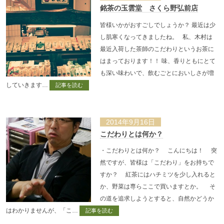
銘茶の玉雲堂 さくら野弘前店
皆様いかがおすごしでしょうか？ 最近は少
し肌寒くなってきましたね。 私、木村は
最近入荷した茶師のこだわりというお茶に
はまっております！！ 味、香りともにとて
も深い味わいで、飲むごとにおいしさが増
していきます…
記事を読む
2014年9月16日
こだわりとは何か？
・こだわりとは何か？ こんにちは！ 突
然ですが、皆様は「こだわり」をお持ちで
すか？ 紅茶にはハチミツを少し入れると
か、野菜は専らここで買いますとか。 そ
の道を追求しようとすると、自然かどうか
はわかりませんが、「こ…
記事を読む