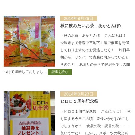
2014年9月26日
秋に飲みたいお茶 あかとんぼ♪
・秋のお茶 あかとんぼ こんにちは！
今週末まで青森中三地下１階で催事を開催
しておりますのでお見逃しなく！ 昨日早
朝から、サンバーで青森に向かっていたと
きのこと あまりの寒さで暖房を少しの間
つけて運転しておりまし…
記事を読む
2014年9月23日
ヒロロ１周年記念祭
・ヒロロ１周年記念祭 こんにちは！ 秋
も深まる今日この頃、皆様いかがお過ごし
でしょうか？ 食欲の秋・読書の秋・・・
良いですね♪ しかし、スポーツの秋とも