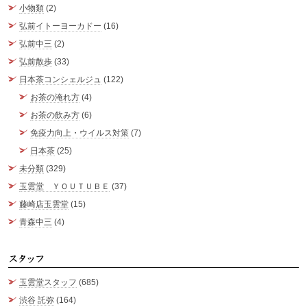
小物類
(2)
弘前イトーヨーカドー
(16)
弘前中三
(2)
弘前散歩
(33)
日本茶コンシェルジュ
(122)
お茶の淹れ方
(4)
お茶の飲み方
(6)
免疫力向上・ウイルス対策
(7)
日本茶
(25)
未分類
(329)
玉雲堂 ＹＯＵＴＵＢＥ
(37)
藤崎店玉雲堂
(15)
青森中三
(4)
ス
玉雲堂スタッフ
(685)
渋谷 託弥
(164)