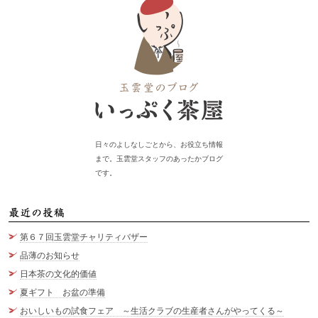
日々のよしなしごとから、お役立ち情報
まで。玉雲堂スタッフのあったかブログ
です。
最
第６７回玉雲堂チャリティバザー
品薄のお知らせ
日本茶の文化的価値
夏ギフト お盆の準備
おいしいもの試食フェア ～生活クラブの生産者さんがやってくる～