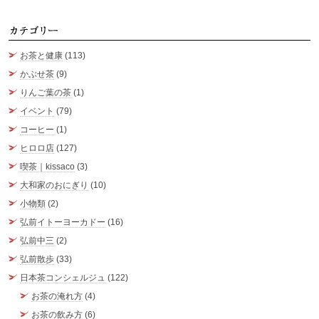
カ
お茶と健康
(113)
かぶせ茶
(9)
りんご葉の茶
(1)
イベント
(79)
コーヒー
(1)
ヒロロ店
(127)
喫茶｜kissaco
(3)
大和家のおにぎり
(10)
小物類
(2)
弘前イトーヨーカドー
(16)
弘前中三
(2)
弘前散歩
(33)
日本茶コンシェルジュ
(122)
お茶の淹れ方
(4)
お茶の飲み方
(6)