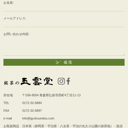
お名前:
メールアドレス:
お問い合わせ内容:
所在地
〒036-8054
青森県弘前市田町4丁目11-13
TEL
0172-32-6884
FAX
0172-32-6897
e-mail
info@gyokuundou.com
お取扱商品
日本茶（静岡茶・宇治茶・八女茶・宇治の丸久小山園の抹茶他） - 急須