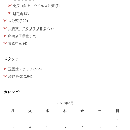
免疫力向上・ウイルス対策
(7)
日本茶
(25)
未分類
(329)
玉雲堂 ＹＯＵＴＵＢＥ
(37)
藤崎店玉雲堂
(15)
青森中三
(4)
ス
玉雲堂スタッフ
(685)
渋谷 託弥
(164)
カ
2020年2月
月
火
水
木
金
土
日
1
2
3
4
5
6
7
8
9