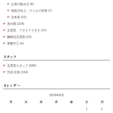
お茶の飲み方
(6)
免疫力向上・ウイルス対策
(7)
日本茶
(25)
未分類
(329)
玉雲堂 ＹＯＵＴＵＢＥ
(37)
藤崎店玉雲堂
(15)
青森中三
(4)
ス
玉雲堂スタッフ
(685)
渋谷 託弥
(164)
カ
2026年8月
月
火
水
木
金
土
日
1
2