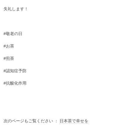
失礼します！
#敬老の日
#お茶
#煎茶
#認知症予防
#抗酸化作用
次のページもご覧ください ：
日本茶で幸せを