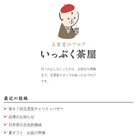
日々のよしなしごとから、お役立ち情報
まで。玉雲堂スタッフのあったかブログ
です。
最
第６７回玉雲堂チャリティバザー
品薄のお知らせ
日本茶の文化的価値
夏ギフト お盆の準備