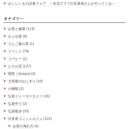
おいしいもの試食フェア ～生活クラブの生産者さんがやってくる～
カ
お茶と健康
(113)
かぶせ茶
(9)
りんご葉の茶
(1)
イベント
(79)
コーヒー
(1)
ヒロロ店
(127)
喫茶｜kissaco
(3)
大和家のおにぎり
(10)
小物類
(2)
弘前イトーヨーカドー
(16)
弘前中三
(2)
弘前散歩
(33)
日本茶コンシェルジュ
(122)
お茶の淹れ方
(4)