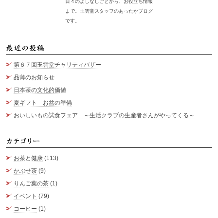
日々のよしなしごとから、お役立ち情報
まで。玉雲堂スタッフのあったかブログ
です。
最
第６７回玉雲堂チャリティバザー
品薄のお知らせ
日本茶の文化的価値
夏ギフト お盆の準備
おいしいもの試食フェア ～生活クラブの生産者さんがやってくる～
カ
お茶と健康
(113)
かぶせ茶
(9)
りんご葉の茶
(1)
イベント
(79)
コーヒー
(1)