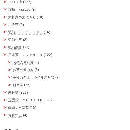
ヒロロ店
(127)
喫茶｜kissaco
(3)
大和家のおにぎり
(10)
小物類
(2)
弘前イトーヨーカドー
(16)
弘前中三
(2)
弘前散歩
(33)
日本茶コンシェルジュ
(122)
お茶の淹れ方
(4)
お茶の飲み方
(6)
免疫力向上・ウイルス対策
(7)
日本茶
(25)
未分類
(329)
玉雲堂 ＹＯＵＴＵＢＥ
(37)
藤崎店玉雲堂
(15)
青森中三
(4)