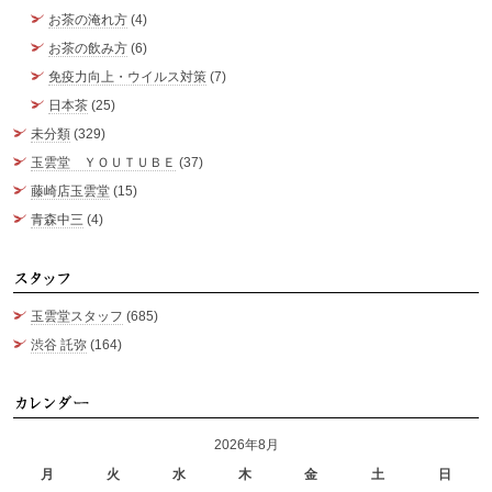
お茶の淹れ方
(4)
お茶の飲み方
(6)
免疫力向上・ウイルス対策
(7)
日本茶
(25)
未分類
(329)
玉雲堂 ＹＯＵＴＵＢＥ
(37)
藤崎店玉雲堂
(15)
青森中三
(4)
ス
玉雲堂スタッフ
(685)
渋谷 託弥
(164)
カ
2026年8月
月
火
水
木
金
土
日