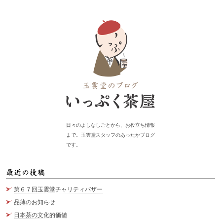
日々のよしなしごとから、お役立ち情報
まで。玉雲堂スタッフのあったかブログ
です。
最
第６７回玉雲堂チャリティバザー
品薄のお知らせ
日本茶の文化的価値