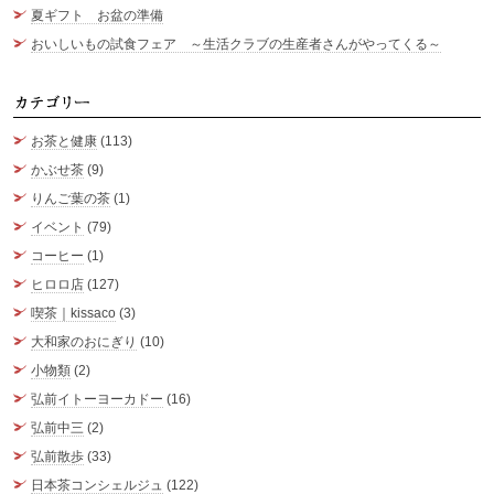
夏ギフト お盆の準備
おいしいもの試食フェア ～生活クラブの生産者さんがやってくる～
カ
お茶と健康
(113)
かぶせ茶
(9)
りんご葉の茶
(1)
イベント
(79)
コーヒー
(1)
ヒロロ店
(127)
喫茶｜kissaco
(3)
大和家のおにぎり
(10)
小物類
(2)
弘前イトーヨーカドー
(16)
弘前中三
(2)
弘前散歩
(33)
日本茶コンシェルジュ
(122)