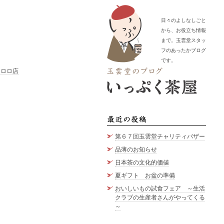
日々のよしなしごと
から、お役立ち情報
まで。玉雲堂スタッ
フのあったかブログ
です。
ヒロロ店
最近の
第６７回玉雲堂チャリティバザー
品薄のお知らせ
日本茶の文化的価値
夏ギフト お盆の準備
おいしいもの試食フェア ～生活
クラブの生産者さんがやってくる
～