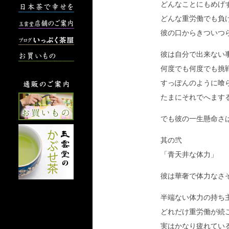
どんなことにもめげ
どんな重労働でも負
彼の口からきついつ
彼は自分で出来ない
何度でも何度でも挑
すっぽんのように喰
たまにそれでへまする
でも彼の一生懸命さ
其の弐
「青天井な体力」
彼は華奢で体力なさ
半端ない体力の持ち
どれだけ重労働が続
実はかなり疲れてい