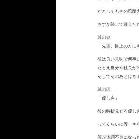
だとしてもその忍耐
さすが陸上で鍛えた
其の参
「先輩、目上の方に
彼は良い意味で何事
たとえ自分や社長が
そしてそのあとはち
其の四
「優しさ」
彼の時折見せる優しさ
ってくらいに優しさ
僕が体調不良になっ