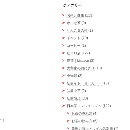
カテゴ
お茶と健康
(113)
かぶせ茶
(9)
りんご葉の茶
(1)
イベント
(79)
コーヒー
(1)
ヒロロ店
(127)
喫茶｜kissaco
(3)
大和家のおにぎり
(10)
小物類
(2)
弘前イトーヨーカドー
(16)
弘前中三
(2)
弘前散歩
(33)
日本茶コンシェルジュ
(122)
お茶の淹れ方
(4)
す！
お茶の飲み方
(6)
免疫力向上・ウイルス対策
(7)