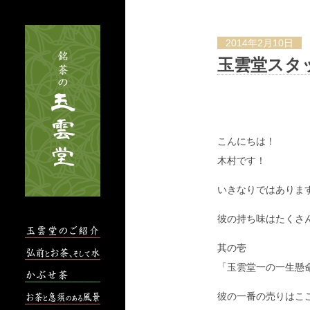
2014年2月10日
玉雲堂スタ
こんにちは！
木村です！
いきなりではありま
彼の持ち味はたくさ
其の壱
「玉雲堂一の一生懸
彼の一番の売りはこ