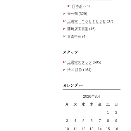
日本茶
(25)
未分類
(329)
玉雲堂 ＹＯＵＴＵＢＥ
(37)
藤崎店玉雲堂
(15)
青森中三
(4)
スタッ
玉雲堂スタッフ
(685)
渋谷 託弥
(164)
カレン
2026年8月
月
火
水
木
金
土
日
1
2
3
4
5
6
7
8
9
10
11
12
13
14
15
16