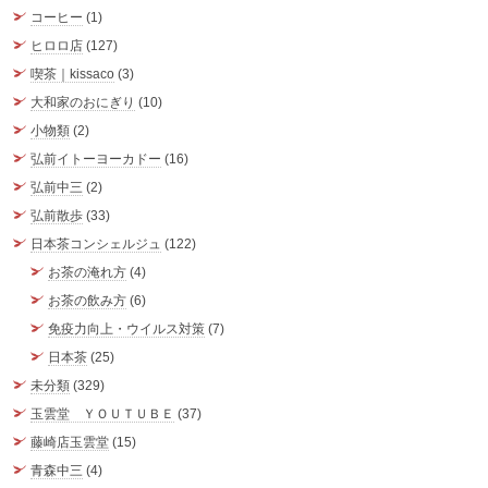
コーヒー
(1)
ヒロロ店
(127)
喫茶｜kissaco
(3)
大和家のおにぎり
(10)
小物類
(2)
弘前イトーヨーカドー
(16)
弘前中三
(2)
弘前散歩
(33)
日本茶コンシェルジュ
(122)
お茶の淹れ方
(4)
お茶の飲み方
(6)
免疫力向上・ウイルス対策
(7)
日本茶
(25)
未分類
(329)
玉雲堂 ＹＯＵＴＵＢＥ
(37)
藤崎店玉雲堂
(15)
青森中三
(4)