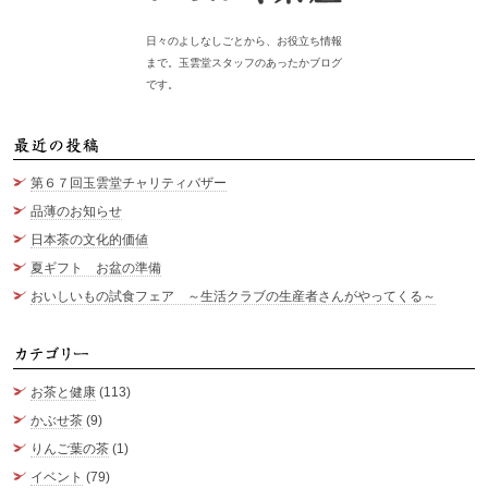
日々のよしなしごとから、お役立ち情報
まで。玉雲堂スタッフのあったかブログ
です。
最
第６７回玉雲堂チャリティバザー
品薄のお知らせ
日本茶の文化的価値
夏ギフト お盆の準備
おいしいもの試食フェア ～生活クラブの生産者さんがやってくる～
カ
お茶と健康
(113)
かぶせ茶
(9)
りんご葉の茶
(1)
イベント
(79)