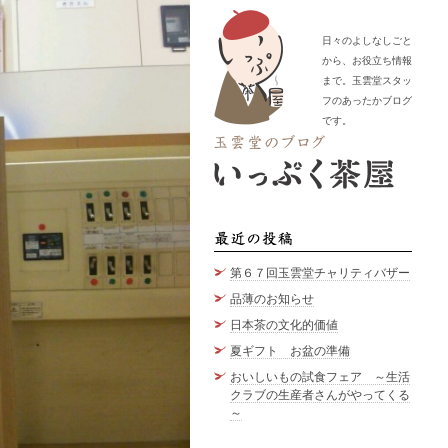
日々のよしなしごと
から、お役立ち情報
まで。玉雲堂スタッ
フのあったかブログ
です。
最近の
第６７回玉雲堂チャリティバザー
品薄のお知らせ
日本茶の文化的価値
夏ギフト お盆の準備
おいしいもの試食フェア ～生活
クラブの生産者さんがやってくる
～