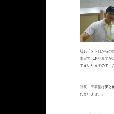
社長「２５日からの
限定ではありますが
てまいりますので、
社長「玉雲堂は
美と
ださいませ。」