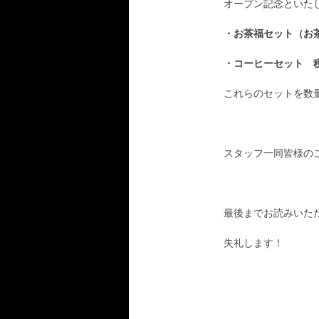
オープン記念といた
・お茶福セット（お
・コーヒーセット 
これらのセットを数
スタッフ一同皆様の
最後までお読みいた
失礼します！