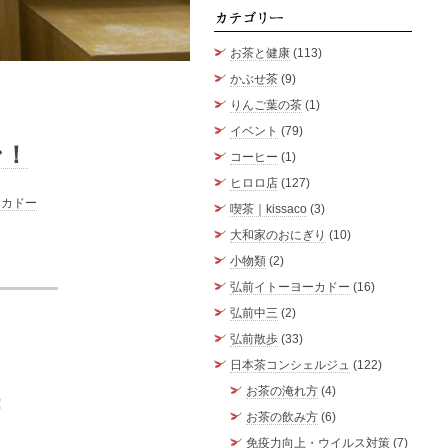
カテゴ
お茶と健康
(113)
かぶせ茶
(9)
りんご葉の茶
(1)
イベント
(79)
ン！
コーヒー
(1)
ヒロロ店
(127)
ーカドー
喫茶｜kissaco
(3)
大和家のおにぎり
(10)
小物類
(2)
弘前イトーヨーカドー
(16)
弘前中三
(2)
弘前散歩
(33)
日本茶コンシェルジュ
(122)
お茶の淹れ方
(4)
！
お茶の飲み方
(6)
免疫力向上・ウイルス対策
(7)