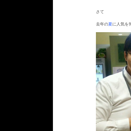
さて
去年の
夏
に人気を