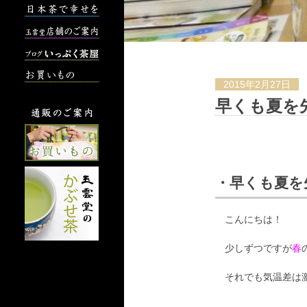
2015年2月27日
早くも夏を
・早くも夏を
こんにちは！
少しずつですが
春
それでも気温差は