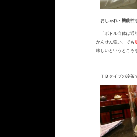
おしゃれ・機能性
「ボトル自体は通年
かんせん強い。でも
味しいというところ
ＴＢタイプの冷茶