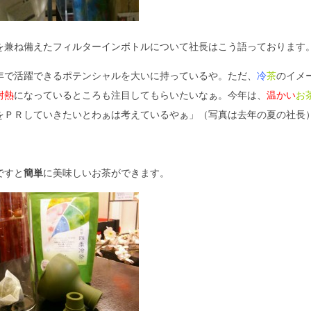
を兼ね備えたフィルターインボトルについて社長はこう語っております
で活躍できるポテンシャルを大いに持っているや。ただ、
冷
茶
のイメ
耐熱
になっているところも注目してもらいたいなぁ。今年は、
温かい
お
をＰＲしていきたいとわぁは考えているやぁ」（写真は去年の夏の社長
ですと
簡単
に美味しいお茶ができます。