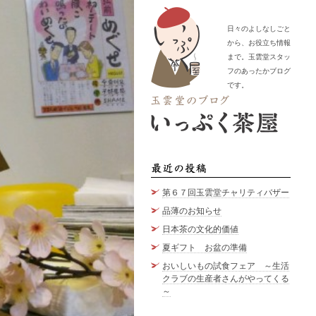
日々のよしなしごと
から、お役立ち情報
まで。玉雲堂スタッ
フのあったかブログ
です。
最近の
第６７回玉雲堂チャリティバザー
品薄のお知らせ
日本茶の文化的価値
夏ギフト お盆の準備
おいしいもの試食フェア ～生活
クラブの生産者さんがやってくる
～