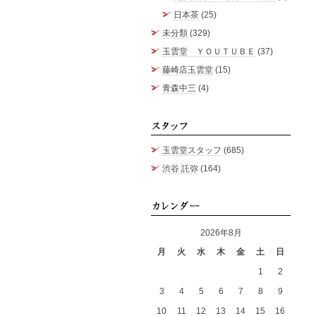
日本茶
(25)
未分類
(329)
玉雲堂 ＹＯＵＴＵＢＥ
(37)
藤崎店玉雲堂
(15)
青森中三
(4)
スタッ
玉雲堂スタッフ
(685)
渋谷 託弥
(164)
カレン
2026年8月
月
火
水
木
金
土
日
1
2
3
4
5
6
7
8
9
10
11
12
13
14
15
16