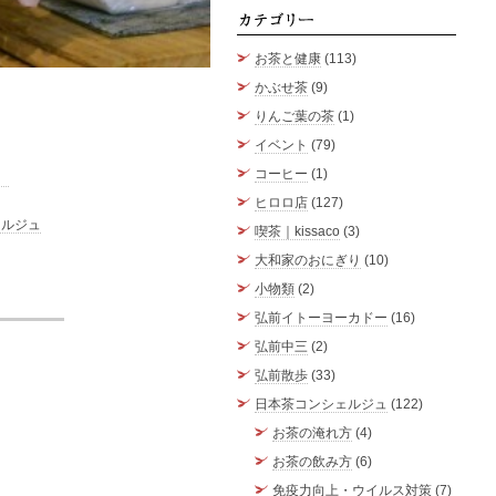
カテゴ
お茶と健康
(113)
かぶせ茶
(9)
りんご葉の茶
(1)
イベント
(79)
！
コーヒー
(1)
ヒロロ店
(127)
ェルジュ
喫茶｜kissaco
(3)
大和家のおにぎり
(10)
小物類
(2)
弘前イトーヨーカドー
(16)
弘前中三
(2)
弘前散歩
(33)
日本茶コンシェルジュ
(122)
お茶の淹れ方
(4)
お茶の飲み方
(6)
免疫力向上・ウイルス対策
(7)