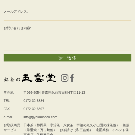
メールアドレス:
お問い合わせ内容:
所在地
〒036-8054
青森県弘前市田町4丁目11-13
TEL
0172-32-6884
FAX
0172-32-6897
e-mail
info@gyokuundou.com
お取扱商品
日本茶（静岡茶・宇治茶・八女茶・宇治の丸久小山園の抹茶他） - 急須
サービス
（常滑焼・万古焼他） - お茶請け（和三盆他） - 宅配業務 - イベント催
事出店 - 各種展示会