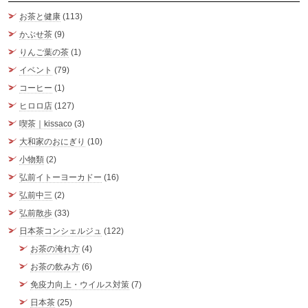
お茶と健康
(113)
かぶせ茶
(9)
りんご葉の茶
(1)
イベント
(79)
コーヒー
(1)
ヒロロ店
(127)
喫茶｜kissaco
(3)
大和家のおにぎり
(10)
小物類
(2)
弘前イトーヨーカドー
(16)
弘前中三
(2)
弘前散歩
(33)
日本茶コンシェルジュ
(122)
お茶の淹れ方
(4)
お茶の飲み方
(6)
免疫力向上・ウイルス対策
(7)
日本茶
(25)