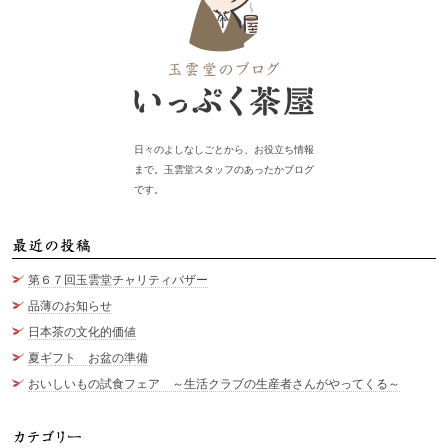
日々のよしなしごとから、お役立ち情報
まで。玉雲堂スタッフのあったかブログ
です。
最
第６７回玉雲堂チャリティバザー
品薄のお知らせ
日本茶の文化的価値
夏ギフト お盆の準備
おいしいもの試食フェア ～生活クラブの生産者さんがやってくる～
カ