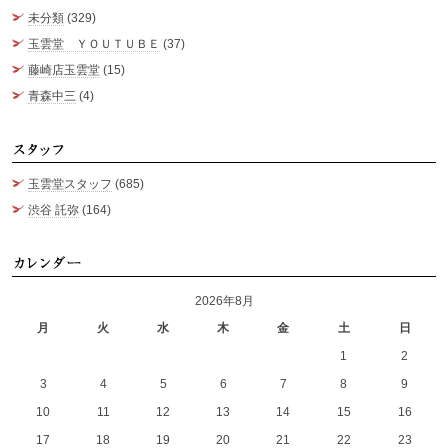
未分類
(329)
玉雲堂 ＹＯＵＴＵＢＥ
(37)
藤崎店玉雲堂
(15)
青森中三
(4)
ス
玉雲堂スタッフ
(685)
渋谷 託弥
(164)
カ
2026年8月
月
火
水
木
金
土
日
1
2
3
4
5
6
7
8
9
10
11
12
13
14
15
16
17
18
19
20
21
22
23