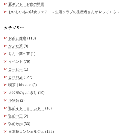
夏ギフト お盆の準備
おいしいもの試食フェア ～生活クラブの生産者さんがやってくる～
カ
お茶と健康
(113)
かぶせ茶
(9)
りんご葉の茶
(1)
イベント
(79)
コーヒー
(1)
ヒロロ店
(127)
喫茶｜kissaco
(3)
大和家のおにぎり
(10)
小物類
(2)
弘前イトーヨーカドー
(16)
弘前中三
(2)
弘前散歩
(33)
日本茶コンシェルジュ
(122)