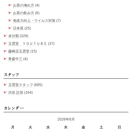
お茶の淹れ方
(4)
お茶の飲み方
(6)
免疫力向上・ウイルス対策
(7)
日本茶
(25)
未分類
(329)
玉雲堂 ＹＯＵＴＵＢＥ
(37)
藤崎店玉雲堂
(15)
青森中三
(4)
ス
玉雲堂スタッフ
(685)
渋谷 託弥
(164)
カ
2026年8月
月
火
水
木
金
土
日