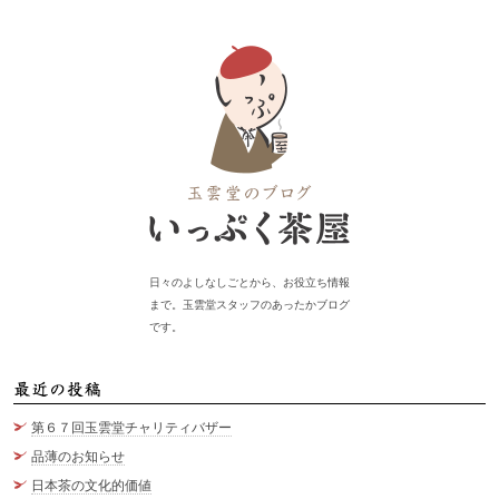
日々のよしなしごとから、お役立ち情報
まで。玉雲堂スタッフのあったかブログ
です。
最
第６７回玉雲堂チャリティバザー
品薄のお知らせ
日本茶の文化的価値