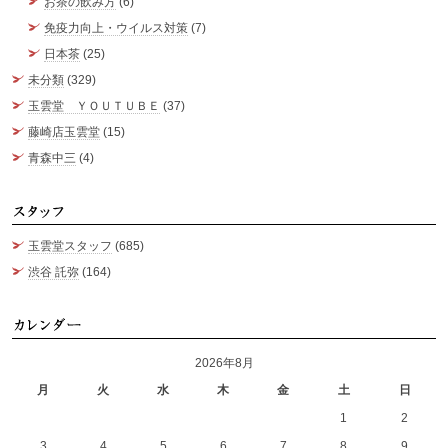
お茶の飲み方
(6)
免疫力向上・ウイルス対策
(7)
日本茶
(25)
未分類
(329)
玉雲堂 ＹＯＵＴＵＢＥ
(37)
藤崎店玉雲堂
(15)
青森中三
(4)
ス
玉雲堂スタッフ
(685)
渋谷 託弥
(164)
カ
2026年8月
月
火
水
木
金
土
日
1
2
3
4
5
6
7
8
9