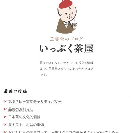
日々のよしなしごとから、お役立ち情報
まで。玉雲堂スタッフのあったかブログ
です。
最
第６７回玉雲堂チャリティバザー
品薄のお知らせ
日本茶の文化的価値
夏ギフト お盆の準備
おいしいもの試食フェア ～生活クラブの生産者さんがやってくる～