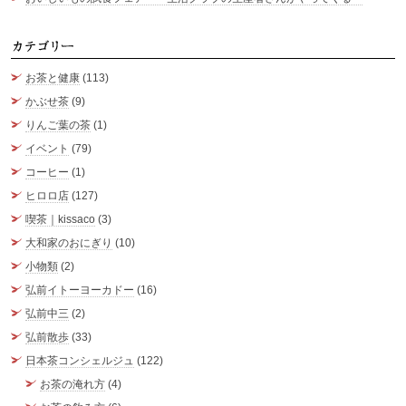
カ
お茶と健康
(113)
かぶせ茶
(9)
りんご葉の茶
(1)
イベント
(79)
コーヒー
(1)
ヒロロ店
(127)
喫茶｜kissaco
(3)
大和家のおにぎり
(10)
小物類
(2)
弘前イトーヨーカドー
(16)
弘前中三
(2)
弘前散歩
(33)
日本茶コンシェルジュ
(122)
お茶の淹れ方
(4)