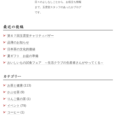
日々のよしなしごとから、お役立ち情報
まで。玉雲堂スタッフのあったかブログ
です。
最
第６７回玉雲堂チャリティバザー
品薄のお知らせ
日本茶の文化的価値
夏ギフト お盆の準備
おいしいもの試食フェア ～生活クラブの生産者さんがやってくる～
カ
お茶と健康
(113)
かぶせ茶
(9)
りんご葉の茶
(1)
イベント
(79)
コーヒー
(1)