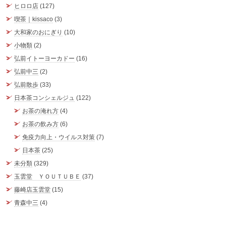
ヒロロ店
(127)
喫茶｜kissaco
(3)
大和家のおにぎり
(10)
小物類
(2)
弘前イトーヨーカドー
(16)
弘前中三
(2)
弘前散歩
(33)
日本茶コンシェルジュ
(122)
お茶の淹れ方
(4)
お茶の飲み方
(6)
免疫力向上・ウイルス対策
(7)
日本茶
(25)
未分類
(329)
玉雲堂 ＹＯＵＴＵＢＥ
(37)
藤崎店玉雲堂
(15)
青森中三
(4)