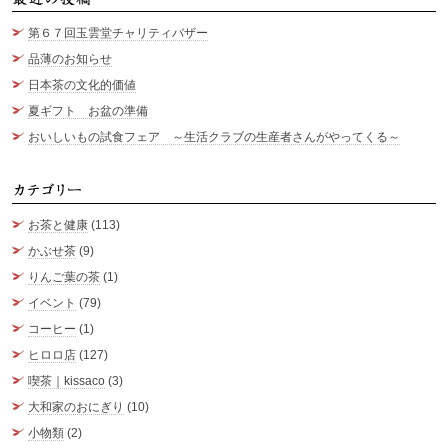
第６７回玉雲堂チャリティバザー
品薄のお知らせ
日本茶の文化的価値
夏ギフト お盆の準備
おいしいもの試食フェア ～生活クラブの生産者さんがやってくる～
カ
お茶と健康
(113)
かぶせ茶
(9)
りんご葉の茶
(1)
イベント
(79)
コーヒー
(1)
ヒロロ店
(127)
喫茶｜kissaco
(3)
大和家のおにぎり
(10)
小物類
(2)