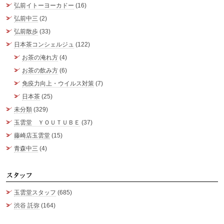
弘前イトーヨーカドー
(16)
弘前中三
(2)
弘前散歩
(33)
日本茶コンシェルジュ
(122)
お茶の淹れ方
(4)
お茶の飲み方
(6)
免疫力向上・ウイルス対策
(7)
日本茶
(25)
未分類
(329)
玉雲堂 ＹＯＵＴＵＢＥ
(37)
藤崎店玉雲堂
(15)
青森中三
(4)
ス
玉雲堂スタッフ
(685)
渋谷 託弥
(164)