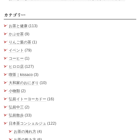
カ
お茶と健康
(113)
かぶせ茶
(9)
りんご葉の茶
(1)
イベント
(79)
コーヒー
(1)
ヒロロ店
(127)
喫茶｜kissaco
(3)
大和家のおにぎり
(10)
小物類
(2)
弘前イトーヨーカドー
(16)
弘前中三
(2)
弘前散歩
(33)
日本茶コンシェルジュ
(122)
お茶の淹れ方
(4)
お茶の飲み方
(6)