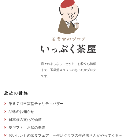
日々のよしなしごとから、お役立ち情報
まで。玉雲堂スタッフのあったかブログ
です。
最
第６７回玉雲堂チャリティバザー
品薄のお知らせ
日本茶の文化的価値
夏ギフト お盆の準備
おいしいもの試食フェア ～生活クラブの生産者さんがやってくる～