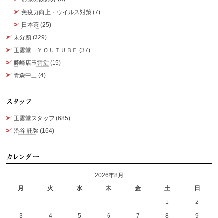
免疫力向上・ウイルス対策
(7)
日本茶
(25)
未分類
(329)
玉雲堂 ＹＯＵＴＵＢＥ
(37)
藤崎店玉雲堂
(15)
青森中三
(4)
ス
玉雲堂スタッフ
(685)
渋谷 託弥
(164)
カ
2026年8月
月
火
水
木
金
土
日
1
2
3
4
5
6
7
8
9