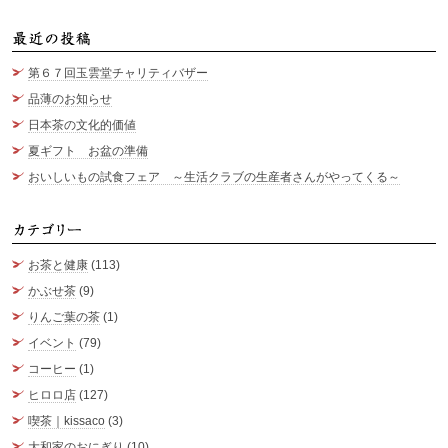
最
第６７回玉雲堂チャリティバザー
品薄のお知らせ
日本茶の文化的価値
夏ギフト お盆の準備
おいしいもの試食フェア ～生活クラブの生産者さんがやってくる～
カ
お茶と健康
(113)
かぶせ茶
(9)
りんご葉の茶
(1)
イベント
(79)
コーヒー
(1)
ヒロロ店
(127)
喫茶｜kissaco
(3)
大和家のおにぎり
(10)