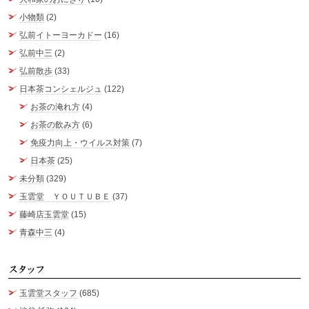
小物類
(2)
弘前イトーヨーカドー
(16)
弘前中三
(2)
弘前散歩
(33)
日本茶コンシェルジュ
(122)
お茶の淹れ方
(4)
お茶の飲み方
(6)
免疫力向上・ウイルス対策
(7)
日本茶
(25)
未分類
(329)
玉雲堂 ＹＯＵＴＵＢＥ
(37)
藤崎店玉雲堂
(15)
青森中三
(4)
ス
玉雲堂スタッフ
(685)