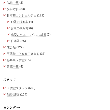
弘前中三
(2)
弘前散歩
(33)
日本茶コンシェルジュ
(122)
お茶の淹れ方
(4)
お茶の飲み方
(6)
免疫力向上・ウイルス対策
(7)
日本茶
(25)
未分類
(329)
玉雲堂 ＹＯＵＴＵＢＥ
(37)
藤崎店玉雲堂
(15)
青森中三
(4)
ス
玉雲堂スタッフ
(685)
渋谷 託弥
(164)
カ