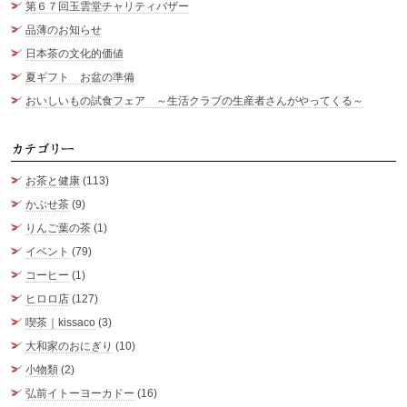
第６７回玉雲堂チャリティバザー
品薄のお知らせ
日本茶の文化的価値
夏ギフト お盆の準備
おいしいもの試食フェア ～生活クラブの生産者さんがやってくる～
カ
お茶と健康
(113)
かぶせ茶
(9)
りんご葉の茶
(1)
イベント
(79)
コーヒー
(1)
ヒロロ店
(127)
喫茶｜kissaco
(3)
大和家のおにぎり
(10)
小物類
(2)
弘前イトーヨーカドー
(16)