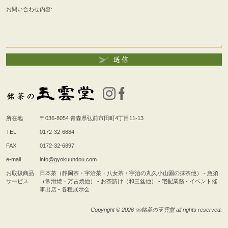
お問い合わせ内容:
所在地
〒036-8054
青森県弘前市田町4丁目11-13
TEL
0172-32-6884
FAX
0172-32-6897
e-mail
info@gyokuundou.com
お取扱商品
日本茶（静岡茶・宇治茶・八女茶・宇治の丸久小山園の抹茶他） - 急須
サービス
（常滑焼・万古焼他） - お茶請け（和三盆他） - 宅配業務 - イベント催
事出店 - 各種展示会
Copyright © 2026 ㈲銘茶の玉雲堂 all rights reserved.