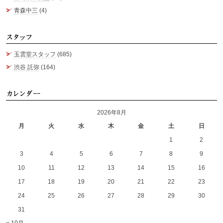
青森中三
(4)
ス
玉雲堂スタッフ
(685)
渋谷 託弥
(164)
カ
2026年8月
月
火
水
木
金
土
日
1
2
3
4
5
6
7
8
9
10
11
12
13
14
15
16
17
18
19
20
21
22
23
24
25
26
27
28
29
30
31
« 10月