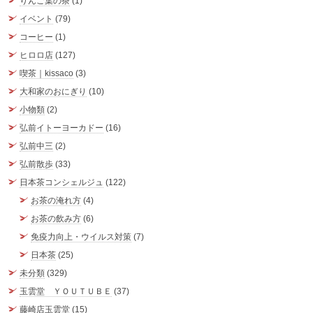
りんご葉の茶
(1)
イベント
(79)
コーヒー
(1)
ヒロロ店
(127)
喫茶｜kissaco
(3)
大和家のおにぎり
(10)
小物類
(2)
弘前イトーヨーカドー
(16)
弘前中三
(2)
弘前散歩
(33)
日本茶コンシェルジュ
(122)
お茶の淹れ方
(4)
お茶の飲み方
(6)
免疫力向上・ウイルス対策
(7)
日本茶
(25)
未分類
(329)
玉雲堂 ＹＯＵＴＵＢＥ
(37)
藤崎店玉雲堂
(15)