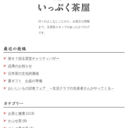
日々のよしなしごとから、お役立ち情報
まで。玉雲堂スタッフのあったかブログ
です。
最
第６７回玉雲堂チャリティバザー
品薄のお知らせ
日本茶の文化的価値
夏ギフト お盆の準備
おいしいもの試食フェア ～生活クラブの生産者さんがやってくる～
カ
お茶と健康
(113)
かぶせ茶
(9)