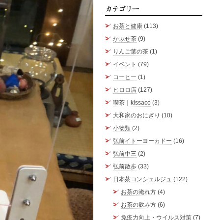
カテゴ
お茶と健康
(113)
かぶせ茶
(9)
りんご葉の茶
(1)
イベント
(79)
コーヒー
(1)
ヒロロ店
(127)
喫茶｜kissaco
(3)
大和家のおにぎり
(10)
小物類
(2)
弘前イトーヨーカドー
(16)
弘前中三
(2)
弘前散歩
(33)
日本茶コンシェルジュ
(122)
お茶の淹れ方
(4)
お茶の飲み方
(6)
免疫力向上・ウイルス対策
(7)