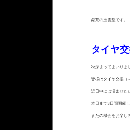
銘茶の玉雲堂です。
タイヤ交
秋深まってまいりま
皆様はタイヤ交換（→
近日中には済ませた
本日まで3日間開催
またの機会をお楽し