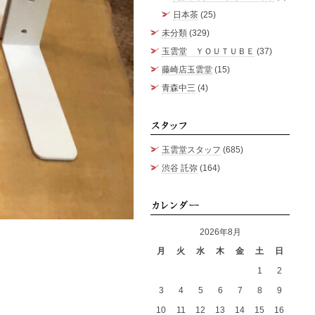
日本茶
(25)
未分類
(329)
玉雲堂 ＹＯＵＴＵＢＥ
(37)
藤崎店玉雲堂
(15)
青森中三
(4)
スタッ
玉雲堂スタッフ
(685)
渋谷 託弥
(164)
カレン
2026年8月
月
火
水
木
金
土
日
1
2
3
4
5
6
7
8
9
10
11
12
13
14
15
16