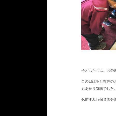
子どもたちは、お茶
この日はあと数件の
もあせり気味でした
弘前すみれ保育園分園