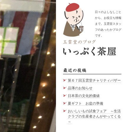
日々のよしなしごと
から、お役立ち情報
まで。玉雲堂スタッ
フのあったかブログ
です。
最近の
第６７回玉雲堂チャリティバザー
品薄のお知らせ
日本茶の文化的価値
夏ギフト お盆の準備
おいしいもの試食フェア ～生活
クラブの生産者さんがやってくる
～