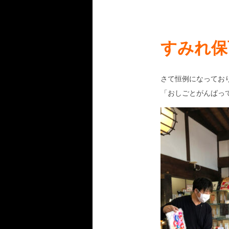
すみれ保
さて恒例になってお
「おしごとがんばっ