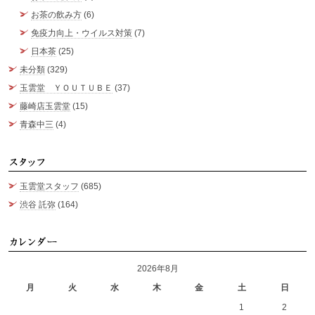
お茶の飲み方
(6)
免疫力向上・ウイルス対策
(7)
日本茶
(25)
未分類
(329)
玉雲堂 ＹＯＵＴＵＢＥ
(37)
藤崎店玉雲堂
(15)
青森中三
(4)
ス
玉雲堂スタッフ
(685)
渋谷 託弥
(164)
カ
2026年8月
月
火
水
木
金
土
日
1
2