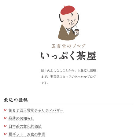
日々のよしなしごとから、お役立ち情報
まで。玉雲堂スタッフのあったかブログ
です。
最
第６７回玉雲堂チャリティバザー
品薄のお知らせ
日本茶の文化的価値
夏ギフト お盆の準備