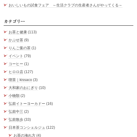
おいしいもの試食フェア ～生活クラブの生産者さんがやってくる～
カ
お茶と健康
(113)
かぶせ茶
(9)
りんご葉の茶
(1)
イベント
(79)
コーヒー
(1)
ヒロロ店
(127)
喫茶｜kissaco
(3)
大和家のおにぎり
(10)
小物類
(2)
弘前イトーヨーカドー
(16)
弘前中三
(2)
弘前散歩
(33)
日本茶コンシェルジュ
(122)
お茶の淹れ方
(4)