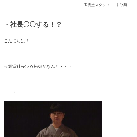
玉雲堂スタッフ
未分類
・社長〇〇する！？
こんにちは！
玉雲堂社長渋谷拓弥がなんと・・・
・・・