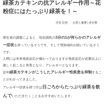
緑茶カテキンの抗アレルギー作用～花
粉症にはたっぷり緑茶を！～
渋谷 託弥
お茶と健康
|
未分類
3分の1が何らかのアレルギ
厚生省の調査によると、現在国民の
ー症状
を持っているそうです。そして増加傾向が続いているそう
です。
人間には本来免疫反応が備わっておりますが免疫反応が必要以上に
激しく起こると有害となり、アレルギーとなります。
緑茶カテキンがこうしたアレルギー性疾患を抑制
近年
するこ
とがわかってきました。
日ごろからたっぷり緑茶を飲
アレルギー症状を持つ方は
んで
いただきたくことをおすすめいたします。