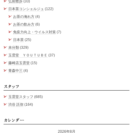
弘前散歩
(33)
日本茶コンシェルジュ
(122)
お茶の淹れ方
(4)
お茶の飲み方
(6)
免疫力向上・ウイルス対策
(7)
日本茶
(25)
未分類
(329)
玉雲堂 ＹＯＵＴＵＢＥ
(37)
藤崎店玉雲堂
(15)
青森中三
(4)
ス
玉雲堂スタッフ
(685)
渋谷 託弥
(164)
カ
2026年8月