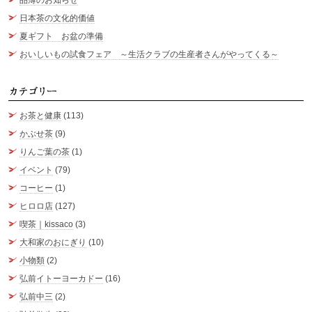
品薄のお知らせ
日本茶の文化的価値
夏ギフト お盆の準備
おいしいもの試食フェア ～生活クラブの生産者さんがやってくる～
カ
お茶と健康
(113)
かぶせ茶
(9)
りんご葉の茶
(1)
イベント
(79)
コーヒー
(1)
ヒロロ店
(127)
喫茶｜kissaco
(3)
大和家のおにぎり
(10)
小物類
(2)
弘前イトーヨーカドー
(16)
弘前中三
(2)