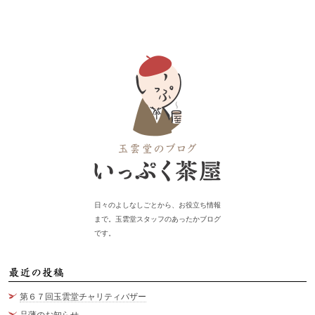
日々のよしなしごとから、お役立ち情報
まで。玉雲堂スタッフのあったかブログ
です。
最
第６７回玉雲堂チャリティバザー