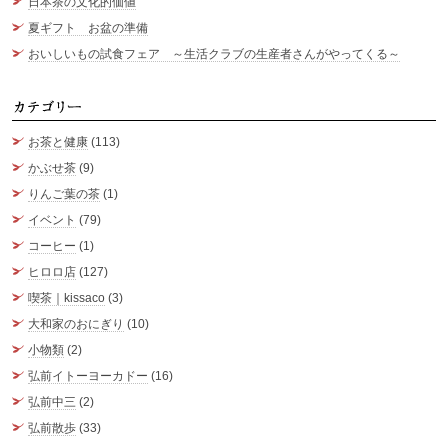
日本茶の文化的価値
夏ギフト お盆の準備
おいしいもの試食フェア ～生活クラブの生産者さんがやってくる～
カ
お茶と健康
(113)
かぶせ茶
(9)
りんご葉の茶
(1)
イベント
(79)
コーヒー
(1)
ヒロロ店
(127)
喫茶｜kissaco
(3)
大和家のおにぎり
(10)
小物類
(2)
弘前イトーヨーカドー
(16)
弘前中三
(2)
弘前散歩
(33)