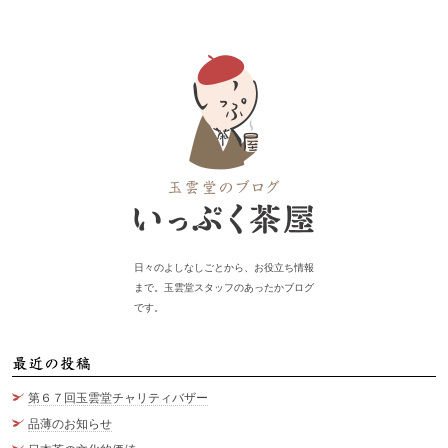
日々のよしなしごとから、お役立ち情報
まで。玉雲堂スタッフのあったかブログ
です。
最
第６７回玉雲堂チャリティバザー
品薄のお知らせ