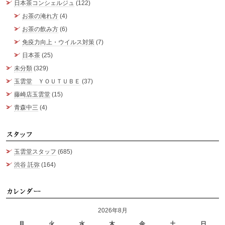
日本茶コンシェルジュ
(122)
お茶の淹れ方
(4)
お茶の飲み方
(6)
免疫力向上・ウイルス対策
(7)
日本茶
(25)
未分類
(329)
玉雲堂 ＹＯＵＴＵＢＥ
(37)
藤崎店玉雲堂
(15)
青森中三
(4)
ス
玉雲堂スタッフ
(685)
渋谷 託弥
(164)
カ
2026年8月
月
火
水
木
金
土
日