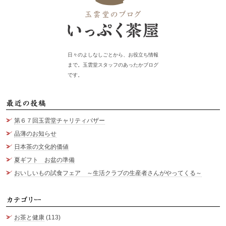
日々のよしなしごとから、お役立ち情報
まで。玉雲堂スタッフのあったかブログ
です。
最
第６７回玉雲堂チャリティバザー
品薄のお知らせ
日本茶の文化的価値
夏ギフト お盆の準備
おいしいもの試食フェア ～生活クラブの生産者さんがやってくる～
カ
お茶と健康
(113)