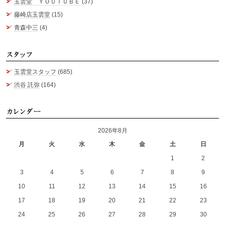
玉雲堂 ＹＯＵＴＵＢＥ
(37)
藤崎店玉雲堂
(15)
青森中三
(4)
ス
玉雲堂スタッフ
(685)
渋谷 託弥
(164)
カ
2026年8月
月
火
水
木
金
土
日
1
2
3
4
5
6
7
8
9
10
11
12
13
14
15
16
17
18
19
20
21
22
23
24
25
26
27
28
29
30