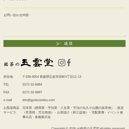
お問い合わせ内容:
所在地
〒036-8054
青森県弘前市田町4丁目11-13
TEL
0172-32-6884
FAX
0172-32-6897
e-mail
info@gyokuundou.com
お取扱商品
日本茶（静岡茶・宇治茶・八女茶・宇治の丸久小山園の抹茶他） - 急須
サービス
（常滑焼・万古焼他） - お茶請け（和三盆他） - 宅配業務 - イベント催
事出店 - 各種展示会
Copyright © 2026 ㈲銘茶の玉雲堂 all rights reserved.