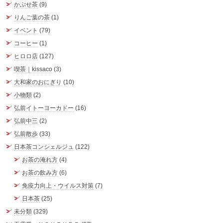
かぶせ茶
(9)
りんご葉の茶
(1)
イベント
(79)
コーヒー
(1)
ヒロロ店
(127)
喫茶｜kissaco
(3)
大和家のおにぎり
(10)
小物類
(2)
弘前イトーヨーカドー
(16)
弘前中三
(2)
弘前散歩
(33)
日本茶コンシェルジュ
(122)
お茶の淹れ方
(4)
お茶の飲み方
(6)
免疫力向上・ウイルス対策
(7)
日本茶
(25)
未分類
(329)