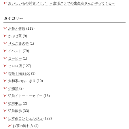
おいしいもの試食フェア ～生活クラブの生産者さんがやってくる～
カ
お茶と健康
(113)
かぶせ茶
(9)
りんご葉の茶
(1)
イベント
(79)
コーヒー
(1)
ヒロロ店
(127)
喫茶｜kissaco
(3)
大和家のおにぎり
(10)
小物類
(2)
弘前イトーヨーカドー
(16)
弘前中三
(2)
弘前散歩
(33)
日本茶コンシェルジュ
(122)
お茶の淹れ方
(4)