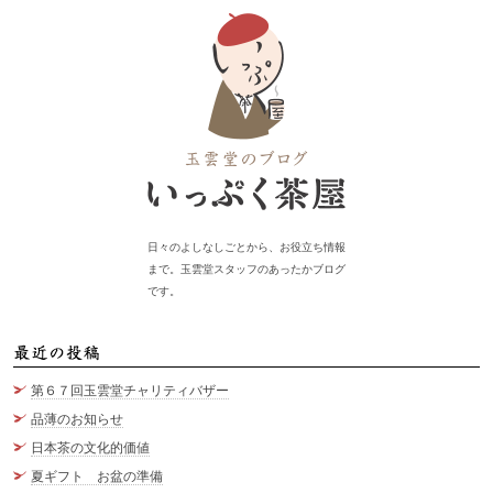
日々のよしなしごとから、お役立ち情報
まで。玉雲堂スタッフのあったかブログ
です。
最
第６７回玉雲堂チャリティバザー
品薄のお知らせ
日本茶の文化的価値
夏ギフト お盆の準備