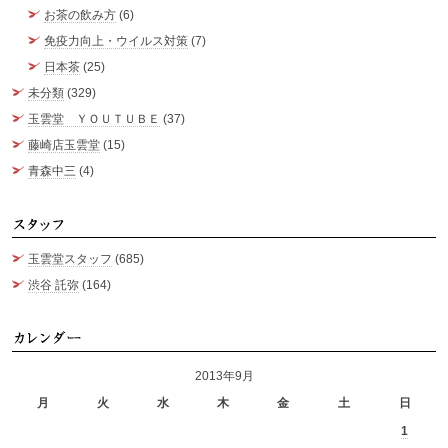
お茶の飲み方
(6)
免疫力向上・ウイルス対策
(7)
日本茶
(25)
未分類
(329)
玉雲堂 ＹＯＵＴＵＢＥ
(37)
藤崎店玉雲堂
(15)
青森中三
(4)
ス
玉雲堂スタッフ
(685)
渋谷 託弥
(164)
カ
2013年9月
月
火
水
木
金
土
日
1