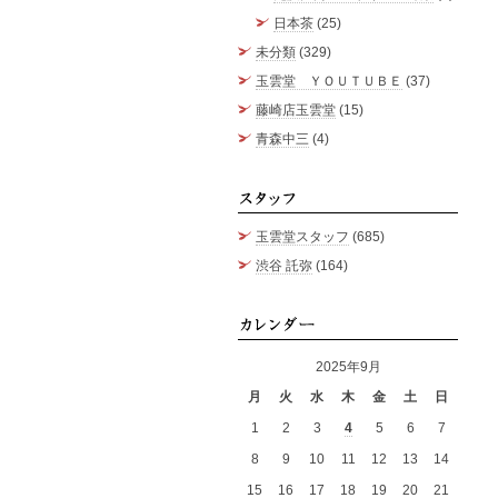
日本茶
(25)
未分類
(329)
玉雲堂 ＹＯＵＴＵＢＥ
(37)
藤崎店玉雲堂
(15)
青森中三
(4)
スタッ
玉雲堂スタッフ
(685)
渋谷 託弥
(164)
カレン
2025年9月
月
火
水
木
金
土
日
1
2
3
4
5
6
7
8
9
10
11
12
13
14
15
16
17
18
19
20
21