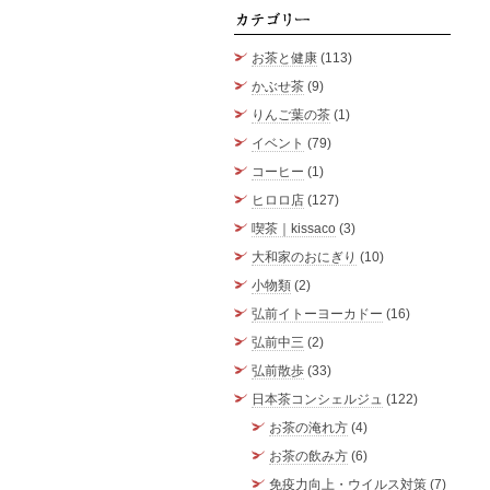
カテゴ
お茶と健康
(113)
かぶせ茶
(9)
りんご葉の茶
(1)
イベント
(79)
コーヒー
(1)
ヒロロ店
(127)
喫茶｜kissaco
(3)
大和家のおにぎり
(10)
小物類
(2)
弘前イトーヨーカドー
(16)
弘前中三
(2)
弘前散歩
(33)
日本茶コンシェルジュ
(122)
お茶の淹れ方
(4)
お茶の飲み方
(6)
免疫力向上・ウイルス対策
(7)