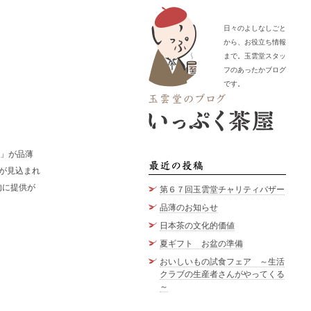
日々のよしなしごと
から、お役立ち情報
まで。玉雲堂スタッ
フのあったかブログ
です。
」が品薄
最近の
が見込まれ
的に提供が
第６７回玉雲堂チャリティバザー
品薄のお知らせ
日本茶の文化的価値
夏ギフト お盆の準備
おいしいもの試食フェア ～生活
クラブの生産者さんがやってくる
～